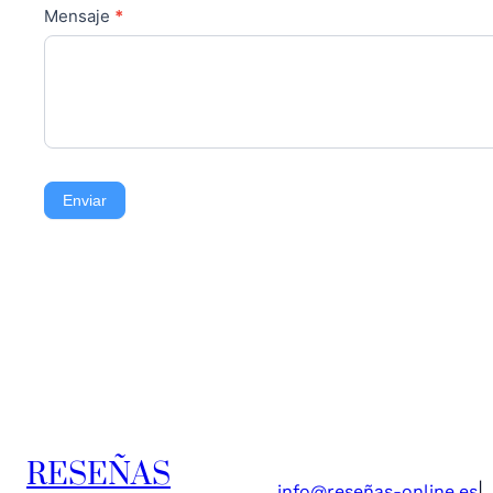
Mensaje
*
Enviar
RESEÑAS
|
info@reseñas-online.es