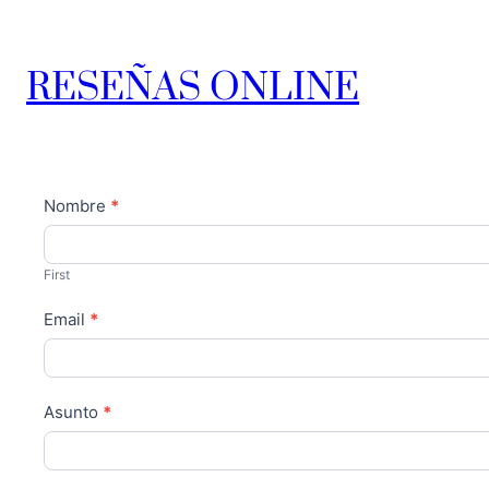
RESEÑAS ONLINE
Contact
Nombre
*
Us
First
Email
*
Asunto
*